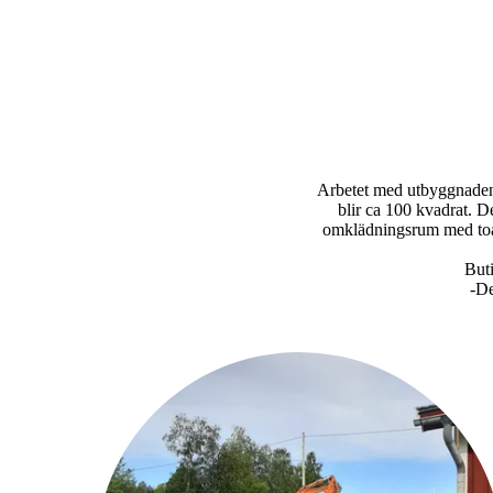
Arbetet med utbyggnaden 
blir ca 100 kvadrat. De
omklädningsrum med toal
Buti
-De