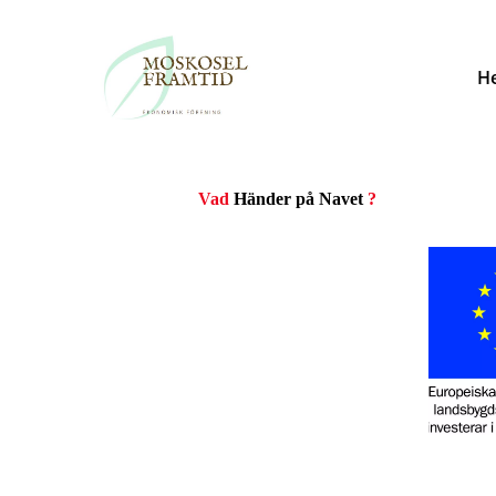
H
Vad
Händer på Navet
?