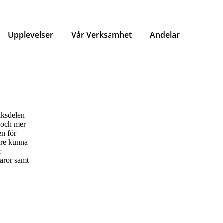
Upplevelser
Vår Verksamhet
Andelar
iksdelen
e och mer
en för
tare kunna
r
aror samt