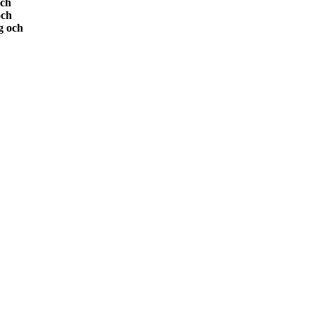
och
och
g och