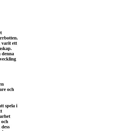
t
rrbotten.
 varit ett
nskap.
ka denna
veckling
en
are och
tt spela i
t
barhet
e och
 dess