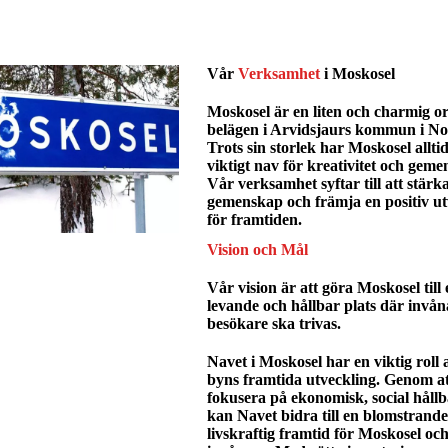
Vår
Verksamhet
i Moskosel
Moskosel är en liten och charmig or
belägen i Arvidsjaurs kommun i No
Trots sin storlek har Moskosel alltid
viktigt nav för kreativitet och geme
Vår verksamhet syftar till att stär
gemenskap och främja en positiv ut
för framtiden.
Vision och Mål
Vår vision är att göra Moskosel till 
levande och hållbar plats där invån
besökare ska trivas.
Navet i Moskosel har en viktig roll a
byns framtida utveckling. Genom at
fokusera på ekonomisk, social håll
kan Navet bidra till en blomstrand
livskraftig framtid för Moskosel och